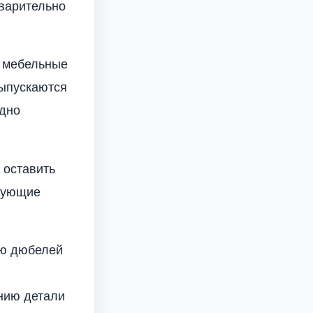
дварительно
к мебельные
выпускаются
удно
 оставить
дующие
ью дюбелей
ению детали