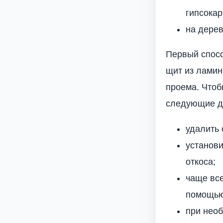
гипсока
на дере
Первый спосо
щит из ламин
проема. Чтоб
следующие д
удалить 
установ
откоса;
чаще все
помощью
при нео