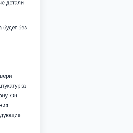
ые детали
 будет без
двери
штукатурка
ону. Он
ания
ледующие