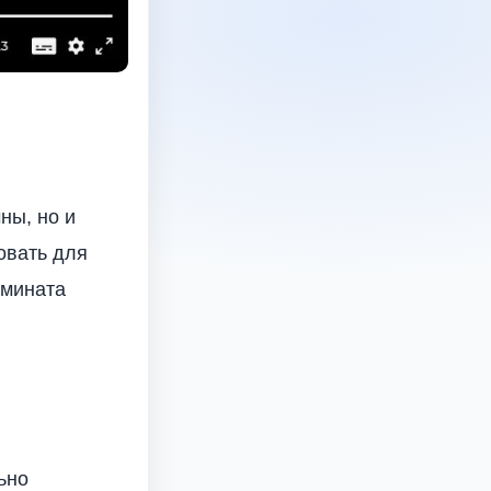
ны, но и
овать для
амината
ьно