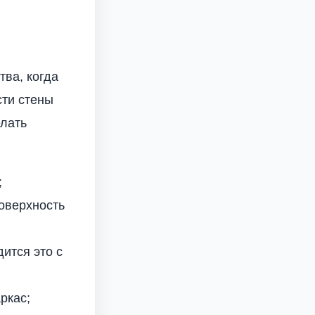
ва, когда
сти стены
елать
;
оверхность
ится это с
ркас;