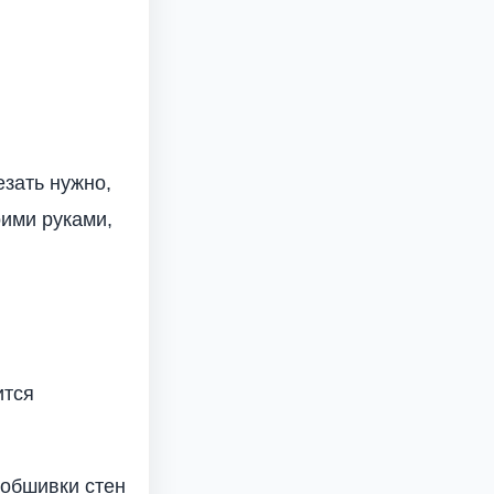
зать нужно,
оими руками,
ится
 обшивки стен