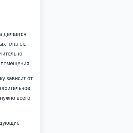
а делается
ых планок.
ачительно
и помещения.
ку зависит от
варительное
 нужно всего
ледующие