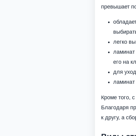
превышает по
обладает
выбирать
легко вы
ламинат 
его на к
для ухо
ламинат 
Кроме того, 
Благодаря пр
к другу, а сб