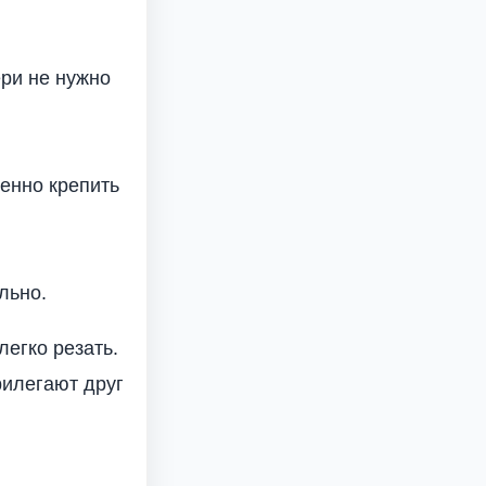
ери не нужно
енно крепить
льно.
легко резать.
илегают друг