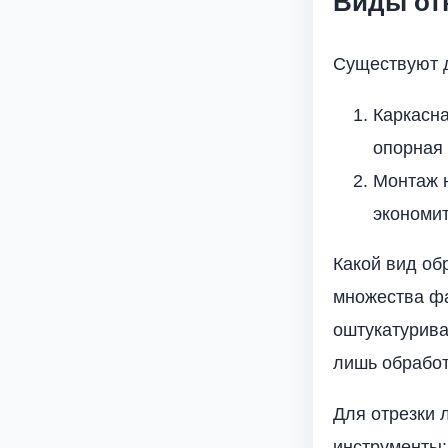
Виды от
Существуют 
Каркасна
опорная 
Монтаж н
экономит
Какой вид об
множества фа
оштукатурива
лишь обработ
Для отрезки 
инструменты: