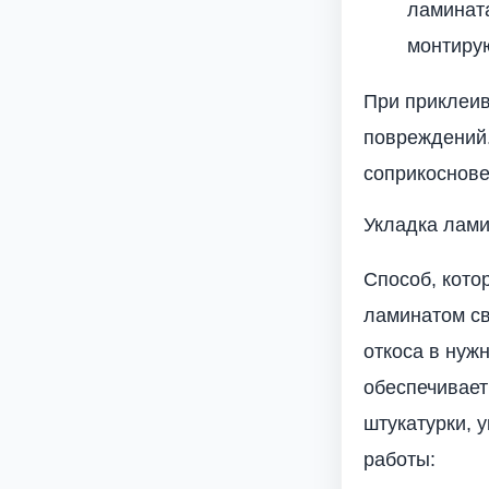
ламинат
монтирую
При приклеив
повреждений.
соприкоснове
Укладка лами
Способ, кото
ламинатом св
откоса в нуж
обеспечивает
штукатурки, 
работы: