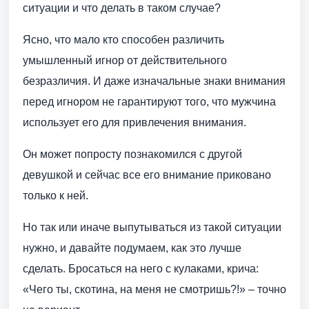
ситуации и что делать в таком случае?
Ясно, что мало кто способен различить
умышленный игнор от действительного
безразличия. И даже изначальные знаки внимания
перед игнором не гарантируют того, что мужчина
использует его для привлечения внимания.
Он может попросту познакомился с другой
девушкой и сейчас все его внимание приковано
только к ней.
Но так или иначе выпутываться из такой ситуации
нужно, и давайте подумаем, как это лучше
сделать. Бросаться на него с кулаками, крича:
«Чего ты, скотина, на меня не смотришь?!» – точно