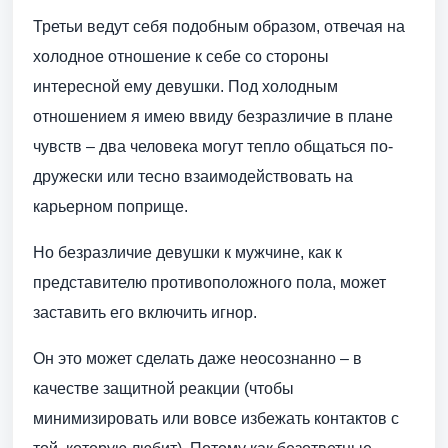
Третьи ведут себя подобным образом, отвечая на
холодное отношение к себе со стороны
интересной ему девушки. Под холодным
отношением я имею ввиду безразличие в плане
чувств – два человека могут тепло общаться по-
дружески или тесно взаимодействовать на
карьерном поприще.
Но безразличие девушки к мужчине, как к
представителю противоположного пола, может
заставить его включить игнор.
Он это может сделать даже неосознанно – в
качестве защитной реакции (чтобы
минимизировать или вовсе избежать контактов с