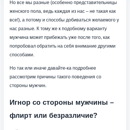
Но все мы разные (особенно представительницы
женского пола, ведь каждая из нас – не такая как
все!), а потому и способы добиваться желаемого у
нас разные. К тому же к подобному варианту
мужчина может прибежать уже после того, как
попробовал обратить на себя внимание другими
способами.
Но так или иначе давайте-ка подробнее
рассмотрим причины такого поведения со
стороны мужчин.
Игнор со стороны мужчины –
флирт или безразличие?