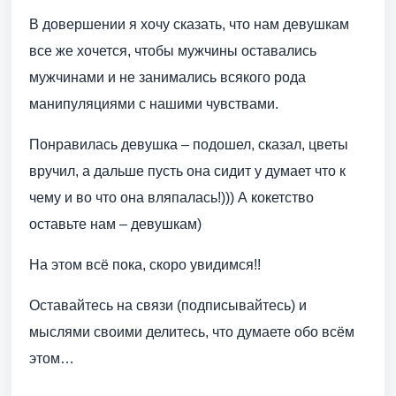
В довершении я хочу сказать, что нам девушкам
все же хочется, чтобы мужчины оставались
мужчинами и не занимались всякого рода
манипуляциями с нашими чувствами.
Понравилась девушка – подошел, сказал, цветы
вручил, а дальше пусть она сидит у думает что к
чему и во что она вляпалась!))) А кокетство
оставьте нам – девушкам)
На этом всё пока, скоро увидимся!!
Оставайтесь на связи (подписывайтесь) и
мыслями своими делитесь, что думаете обо всём
этом…