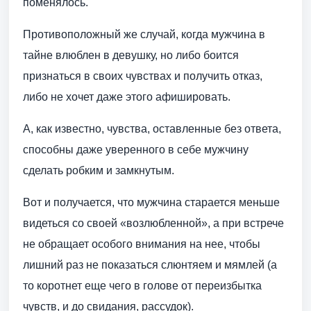
поменялось.
Противоположный же случай, когда мужчина в
тайне влюблен в девушку, но либо боится
признаться в своих чувствах и получить отказ,
либо не хочет даже этого афишировать.
А, как известно, чувства, оставленные без ответа,
способны даже уверенного в себе мужчину
сделать робким и замкнутым.
Вот и получается, что мужчина старается меньше
видеться со своей «возлюбленной», а при встрече
не обращает особого внимания на нее, чтобы
лишний раз не показаться слюнтяем и мямлей (а
то коротнет еще чего в голове от переизбытка
чувств, и до свидания, рассудок).