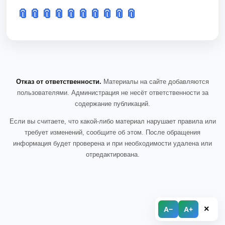
📎
📎
📎
📎
📎
📎
📎
📎
📎
📎
Отказ от ответственности.
Материалы на сайте добавляются
пользователями. Администрация не несёт ответственности за
содержание публикаций.
Если вы считаете, что какой-либо материал нарушает правила или
требует изменений, сообщите об этом. После обращения
информация будет проверена и при необходимости удалена или
отредактирована.
×
A−
A+