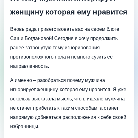
женщину которая ему нравится
Вновь рада приветствовать вас на своем блоге
Саши Богдановой! Сегодня я хочу продолжить
ранее затронутую тему игнорирования
противоположного пола и немного сузить ее
направленность.
А именно – разобраться почему мужчина
игнорирует женщину, которая ему нравится. Я уже
вскользь высказала мысль, что в идеале мужчина
не станет прибегать к таким способам, а станет
напрямую добиваться расположения к себе своей
избранницы.