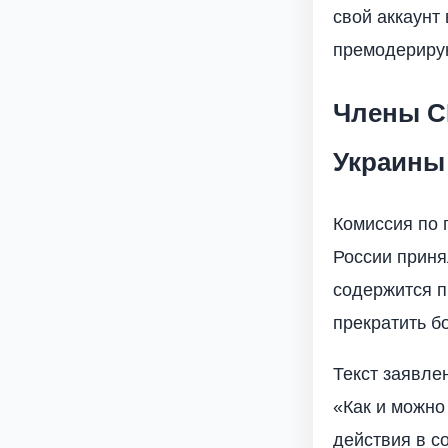
свой аккаунт
премодерирую
Члены С
Украины
Комиссия по 
России приня
содержится п
прекратить б
Текст заявле
«Как и можно
действия в с