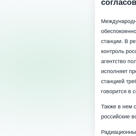
согласо
Международно
обеспокоенно
станции. В р
контроль рос
агентство по
исполняет пр
станцией тре
говорится в 
Также в нем 
российские в
Радиационный