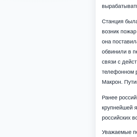
вырабатывать
Станция была
возник пожар
она поставил
обвинили в п
связи с дейс
телефонном 
Макрон. Путин
Ранее россий
крупнейшей я
российских в
Уважаемые по