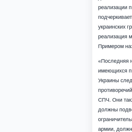
реализации п
подчеркивает
украинских г
реализация м
Примером наз
«Последняя н
имеющихся пр
Украины след
противоречий
СПЧ. Они так
должны подве
ограничитель
армии, должн