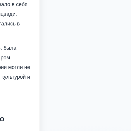
чало в себя
мцвади,
тались в
», была
аром
рии могли не
 культурой и
но