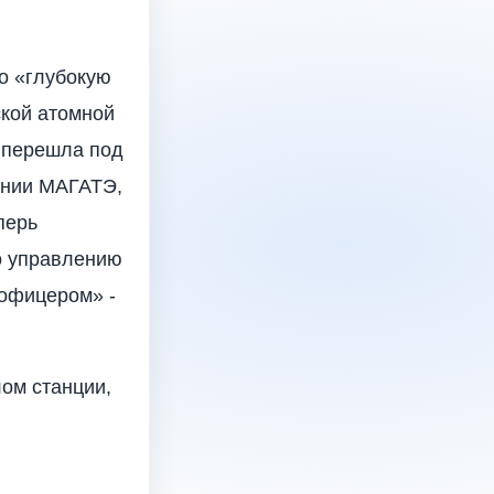
о «глубокую
ской атомной
ы перешла под
лении МАГАТЭ,
перь
о управлению
 офицером» -
лом станции,