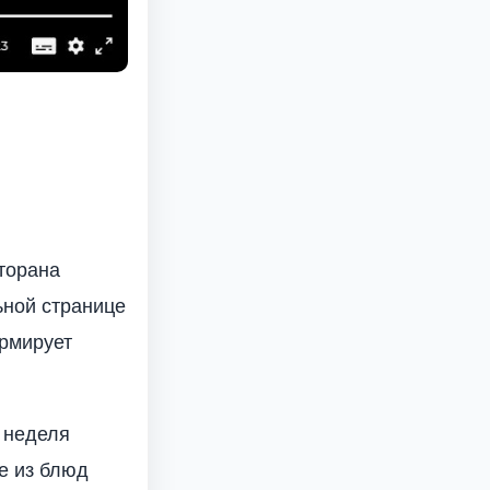
торана
ьной странице
ормирует
 неделя
е из блюд