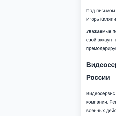
Под письмом 
Игорь Каляпи
Уважаемые по
свой аккаунт
премодерирую
Видеосер
России
Видеосервис 
компании. Ре
военных дейс