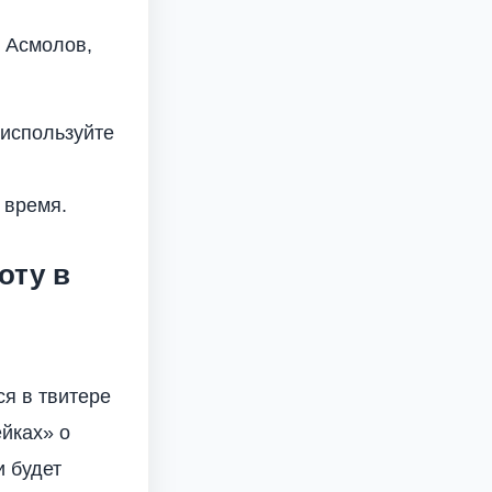
 Асмолов,
 используйте
 время.
оту в
ся в твитере
йках» о
и будет