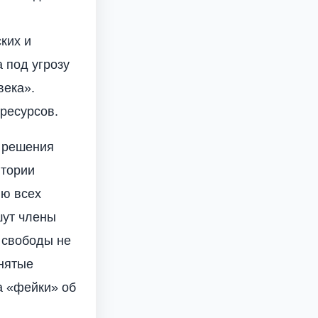
ких и
 под угрозу
века».
ресурсов.
я решения
итории
ию всех
шут члены
 свободы не
нятые
а «фейки» об