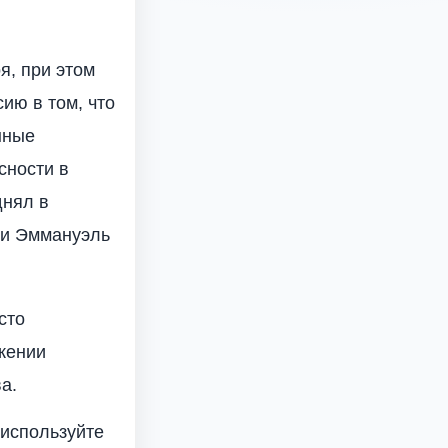
я, при этом
ию в том, что
нные
сности в
днял в
ии Эммануэль
сто
жении
а.
 используйте