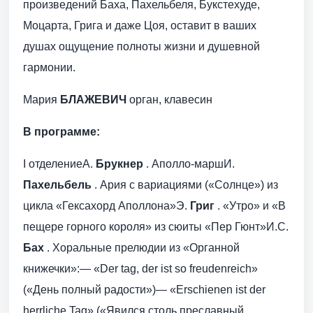
произведений Баха, Пахельбеля, Букстехуде,
Моцарта, Грига и даже Цоя, оставит в ваших
душах ощущение полноты жизни и душевной
гармонии.
Мария
БЛАЖЕВИЧ
орган, клавесин
В программе:
I отделениеА.
Брукнер
. Аполло-маршИ.
Пахельбель
. Ария с вариациями («Солнце») из
цикла «Гексахорд Аполлона»Э.
Григ
. «Утро» и «В
пещере горного короля» из сюиты «Пер Гюнт»И.С.
Бах
. Хоральные прелюдии из «Органной
книжечки»:— «Der tag, der ist so freudenreich»
(«День полный радости»)— «Erschienen ist der
herrliche Tag» («Явился столь преславный