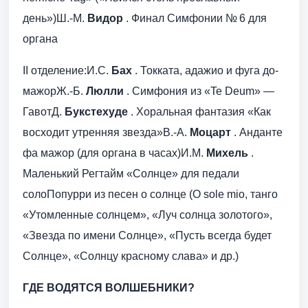
день»)Ш.-М.
Видор
. Финал Симфонии № 6 для
органа
II отделение:И.С.
Бах
. Токката, адажио и фуга до-
мажорЖ.-Б.
Люлли
. Cимфония из «Te Deum» —
ГавотД.
Букстехуде
. Хоральная фантазия «Как
восходит утренняя звезда»В.-А.
Моцарт
. Анданте
фа мажор (для органа в часах)И.М.
Михель
.
Маленький Регтайм «Солнце» для педали
солоПопурри из песен о солнце (O sole mio, танго
«Утомленные солнцем», «Луч солнца золотого»,
«Звезда по имени Солнце», «Пусть всегда будет
Солнце», «Солнцу красному слава» и др.)
ГДЕ ВОДЯТСЯ ВОЛШЕБНИКИ?