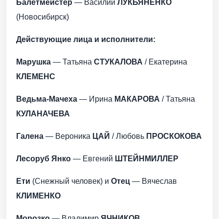
Балетмейстер
— Василий
ЛУКЬЯНЕНКО
(Новосибирск)
Действующие лица и исполнители:
Марушка
— Татьяна
СТУКАЛОВА
/ Екатерина
КЛЕМЕНС
Ведьма-Мачеха
— Ирина
МАКАРОВА
/ Татьяна
КУЛАНАЧЕВА
Галена
— Вероника
ЦАЙ
/ Любовь
ПРОСКОКОВА
Лесоруб Янко
— Евгений
ШТЕЙНМИЛЛЕР
Ети
(Снежный человек) и
Отец
— Вячеслав
КЛИМЕНКО
Морозко
— Владимир
ЯЧНИКОВ