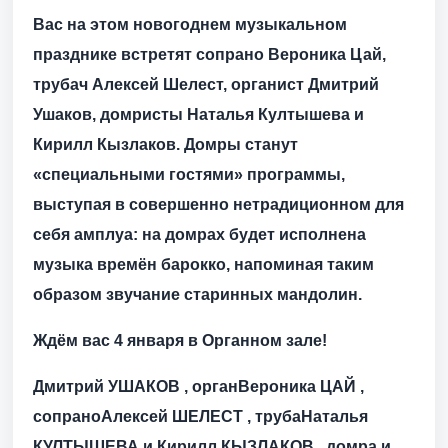
Вас на этом новогоднем музыкальном
празднике встретят сопрано Вероника Цай,
трубач Алексей Шелест, органист Дмитрий
Ушаков, домристы Наталья Култышева и
Кирилл Кызлаков. Домры станут
«специальными гостями» программы,
выступая в совершенно нетрадиционном для
себя амплуа: на домрах будет исполнена
музыка времён барокко, напоминая таким
образом звучание старинных мандолин.
Ждём вас 4 января в Органном зале!
Дмитрий
УШАКОВ
, органВероника
ЦАЙ
,
сопраноАлексей
ШЕЛЕСТ
, трубаНаталья
КУЛТЫШЕВА
и Кирилл
КЫЗЛАКОВ
, домра и