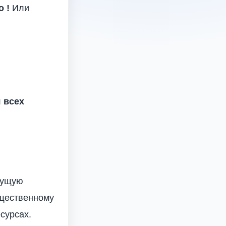
 !
Или
 всех
кущую
ущественному
сурсах.