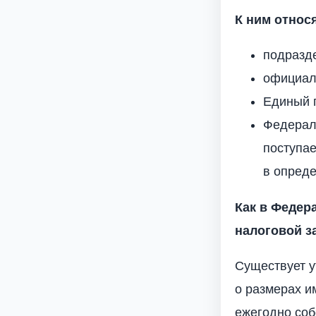
К ним относ
подразд
официал
Единый п
Федерал
поступае
в опреде
Как в Федер
налоговой з
Существует 
о размерах и
ежегодно соб