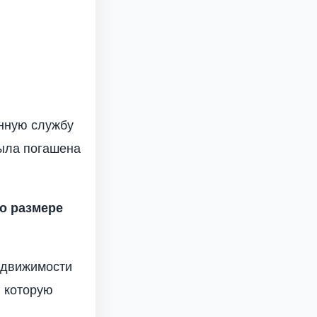
нную службу
была погашена
о размере
едвижимости
, которую