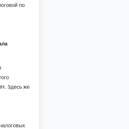
логовой по
ала
т
того
Н. Здесь же
 налоговых