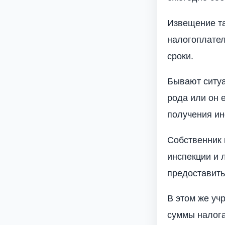
Извещение та
налогоплате
сроки.
Бывают ситуа
рода или он 
получения и
Собственник 
инспекции и 
предоставить
В этом же уч
суммы налога