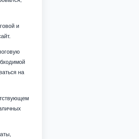
ровался,
говой и
айт.
алоговую
обходимой
ваться на
етствующем
азличных
аты,