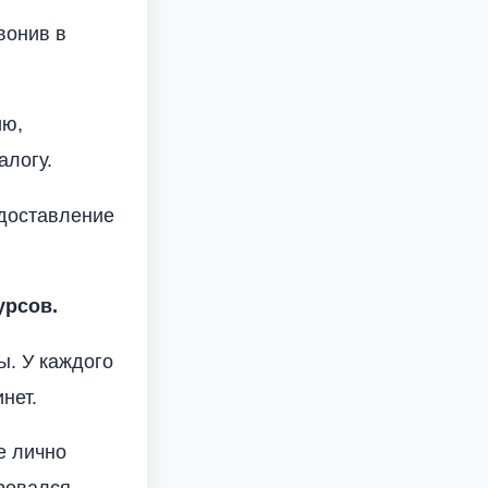
вонив в
ию,
логу.
едоставление
урсов.
ы. У каждого
нет.
е лично