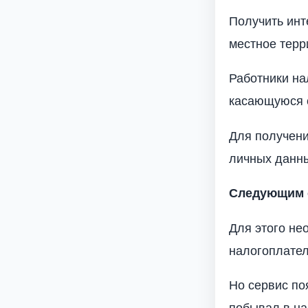
Получить ин
местное тер
Работники на
касающуюся 
Для получени
личных данны
Следующим с
Для этого не
налогоплател
Но сервис по