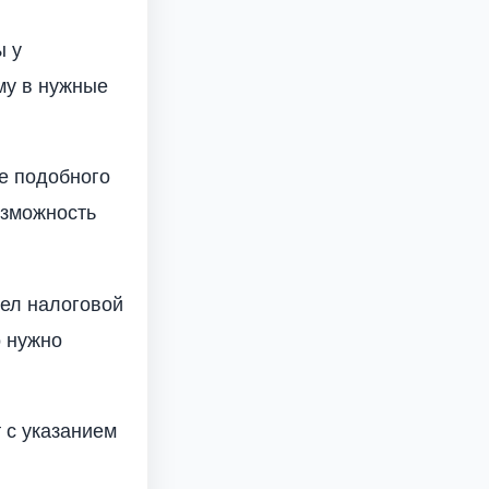
ы у
му в нужные
е подобного
озможность
дел налоговой
о нужно
 с указанием