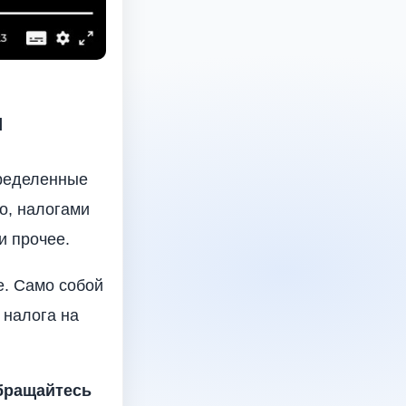
н
пределенные
го, налогами
и прочее.
е. Само собой
 налога на
бращайтесь