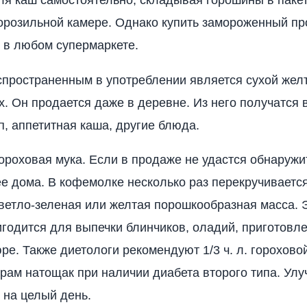
для каш самостоятельно, складывая горошины в пакет
орозильной камере. Однако купить замороженный пр
 в любом супермаркете.
пространенным в употреблении является сухой жел
х. Он продается даже в деревне. Из него получатся 
п, аппетитная каша, другие блюда.
ороховая мука. Если в продаже не удастся обнаружи
ее дома. В кофемолке несколько раз перекручивается
ветло-зеленая или желтая порошкообразная масса. Э
игодится для выпечки блинчиков, оладий, приготовл
юре. Также диетологи рекомендуют 1/3 ч. л. горохово
трам натощак при наличии диабета второго типа. Ул
на целый день.