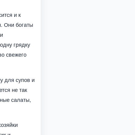
ится и к
. Они богаты
ли
 одну грядку
во свежего
му для супов и
тся не так
сные салаты,
хозяйки