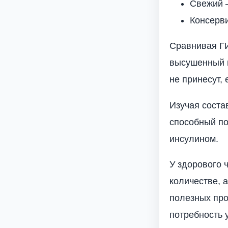
Свежий –
Консерв
Сравнивая ГИ
высушенный г
не принесут,
Изучая соста
способный по
инсулином.
У здорового 
количестве, 
полезных про
потребность 