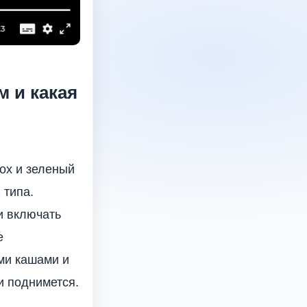
м и какая
ох и зеленый
 типа.
и включать
е
ми кашами и
и поднимется.