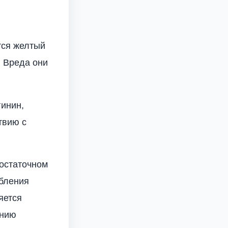
тся желтый
. Вреда они
гинин,
твию с
достаточном
ебления
яется
ению