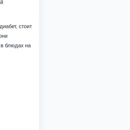
ой
диабет, стоит
они
 в блюдах на