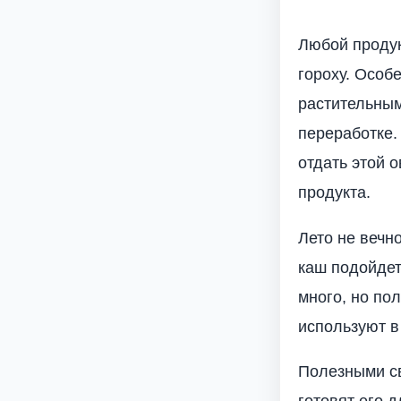
Любой продук
гороху. Особ
растительным
переработке.
отдать этой 
продукта.
Лето не вечно
каш подойдет
много, но по
используют в
Полезными св