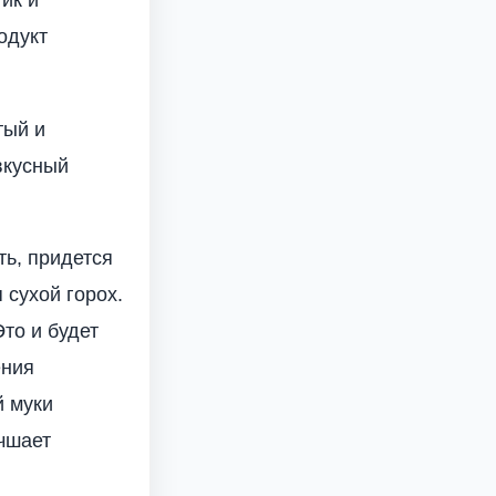
ик и
одукт
тый и
вкусный
ть, придется
 сухой горох.
то и будет
ения
й муки
учшает