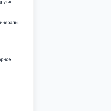
другие
минералы.
орное