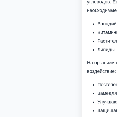
углеводов. Е
необходимые
Ванадий,
Витамины
Растите
Липиды.
На организм 
воздействие:
Постепен
Замедля
Улучшаю
Защищаю