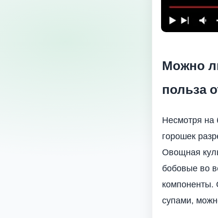
Можно ли
польза о
Несмотря на 
горошек разр
Овощная кул
бобовые во 
компоненты. 
супами, можн