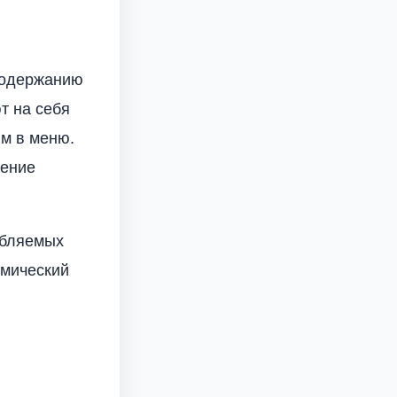
содержанию
т на себя
ым в меню.
рение
ебляемых
емический