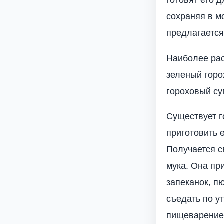
готовят его 
сохраняя в м
предлагается
Наиболее рас
зеленый горо
гороховый су
Существует г
приготовить 
Получается с
мука. Она пр
запеканок, п
съедать по у
пищеварение 