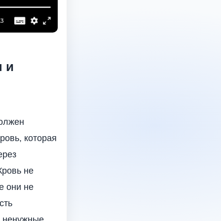
 и
должен
кровь, которая
ерез
Кровь не
е они не
сть
т ненужные