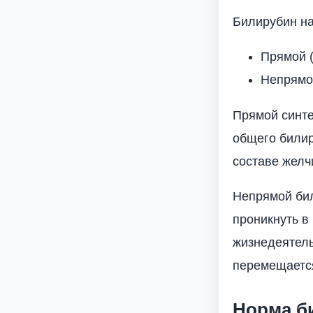
Билирубин на
Прямой 
Непрямо
Прямой синте
общего билир
составе желч
Непрямой бил
проникнуть в
жизнедеятель
перемещается
Норма би