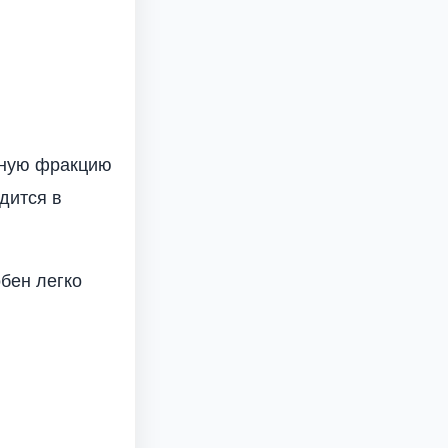
чную фракцию
дится в
обен легко