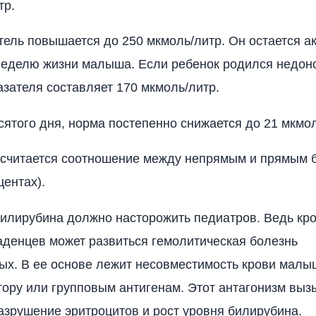
тр.
тель повышается до 250 мкмоль/литр. Он остается а
неделю жизни малыша. Если ребенок родился недон
азателя составляет 170 мкмоль/литр.
сятого дня, норма постепенно снижается до 21 мкмол
считается соотношение между непрямым и прямым 
центах).
илирубина должно насторожить педиатров. Ведь кр
аденцев может развиться гемолитическая болезнь
х. В ее основе лежит несовместимость крови малы
тору или групповым антигенам. Этот антагонизм выз
азрушение эритроцитов и рост уровня билирубина.