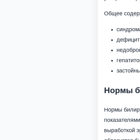
Общее содерж
синдром
дефицит
недобро
гепатито
застойны
Нормы б
Нормы билиру
показателями
выработкой э