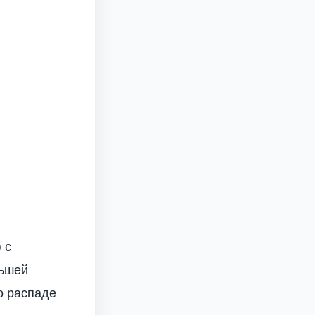
 с
ньшей
о распаде