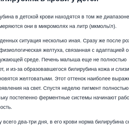
бина в детской крови находятся в том же диапазоне,
меряются они в микромолях на литр (мкмоль/л).
денных ситуация несколько иная. Сразу же после ро
физиологическая желтуха, связанная с адаптацией 
ружающей среде. Печень малыша еще не полностью
т, и из-за образовавшегося билирубина кожа и слиз
новятся желтоватыми. Этот оттенок наиболее выраже
оявления на свет. Спустя неделю пигмент полностью
льку постепенно ферментные системы начинают рабо
ость.
 всего два-три дня, в его крови норма билирубина с