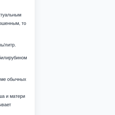
ктуальным
ошенным, то
ь/литр.
билирубином
оме обычных
ша и матери
ывает