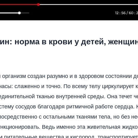
н: норма в крови у детей, женщин
 организм создан разумно и в здоровом состоянии 
часы: слаженно и точно. По всему телу циркулирует 
единительной тканью внутренней среды. Она течет ч
стему сосудов благодаря ритмичной работе сердца. 
осредственно с остальными тканями тела, но без не
нкционировать. Ведь именно эта живительная жидко
м питательные вещества и кислород, транспортируе