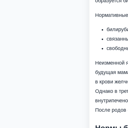
образуется б
Нормативные 
билируби
связанны
свободны
Неизменной я
будущая мама
в крови желч
Однако в тре
внутрипечено
После родов 
Нормы б