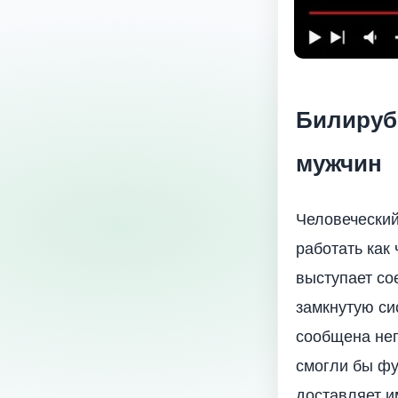
Билируби
мужчин
Человеческий
работать как 
выступает со
замкнутую си
сообщена неп
смогли бы фу
доставляет и