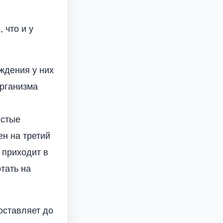
 что и у
ждения у них
организма
истые
н на третий
 приходит в
тать на
оставляет до