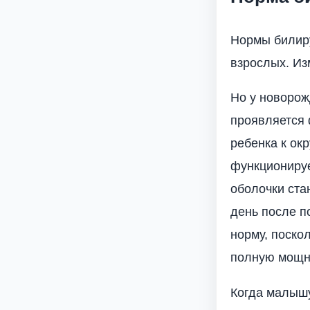
Нормы билиру
взрослых. Из
Но у новорож
проявляется 
ребенка к ок
функционируе
оболочки ста
день после п
норму, поско
полную мощн
Когда малышу