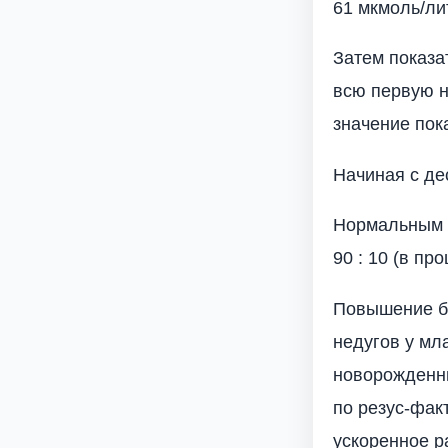
61 мкмоль/ли
Затем показа
всю первую 
значение пок
Начиная с де
Нормальным 
90 : 10 (в про
Повышение б
недугов у мл
новорожденны
по резус-фак
ускоренное р