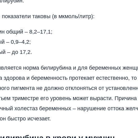
илирубин.
показатели таковы (в мкмоль/литр):
н общий – 8,2–17,1;
й – 0,9–4,2;
й – до 17,2.
вляется норма билирубина и для беременных женщ
 здорова и беременность протекает естественно, т
ного пигмента не должно отклоняться от установлен
тьем триместре его уровень может вырасти. Причина
чный холестаз беременных – нарушение оттока желч
он быстро исчезает.
илирубина в крови у мужчин