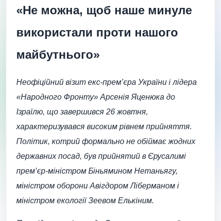
«Не можна, щоб наше минуле
використали проти нашого
майбутнього»
Неофіційний візит екс-прем’єра України і лідера
«Народного Фронту» Арсенія Яценюка до
Ізраїлю, що завершився 26 жовтня,
характеризувався високим рівнем прийняття.
Політик, котрий формально не обіймає жодних
державних посад, був прийнятий в Єрусалимі
прем’єр-міністром Біньямином Нетаньягу,
міністром оборони Авігдором Ліберманом і
міністром екології Зеевом Елькіним.