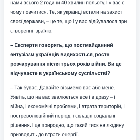
нами всього 2 години 40 хвилин польоту. І у вас є
чому повчитися. Те, як українці встали на захист
своєї держави, – це те, що і у вас відбувалося при
створенні Ізраїлю.
– Експерти говорять, що постмайданний
ентузіазм українців видихається, росте
розчарування після трьох років війни. Ви це
відчуваєте в українському суспільстві?
– Так буває. Давайте візьмемо вас або мене.
Уявіть, що на вас звалюється все і відразу – і
війна, і економічні проблеми, і втрата територій, і
постреволюційний період, і складні соціальні
рішення. І це природно, що такий тиск на людину
призводить до втрати енергії.