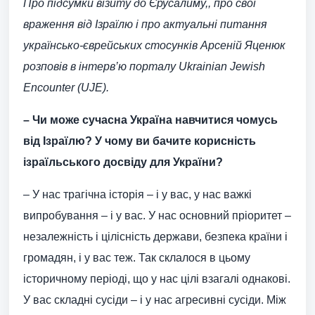
Про підсумки візиту до Єрусалиму,, про свої
враження від Ізраїлю і про актуальні питання
українсько-єврейських стосунків Арсеній Яценюк
розповів в інтерв’ю порталу Ukrainian Jewish
Encounter (UJE).
– Чи може сучасна Україна навчитися чомусь
від Ізраїлю? У чому ви бачите корисність
ізраїльського досвіду для України?
– У нас трагічна історія – і у вас, у нас важкі
випробування – і у вас. У нас основний пріоритет –
незалежність і цілісність держави, безпека країни і
громадян, і у вас теж. Так склалося в цьому
історичному періоді, що у нас цілі взагалі однакові.
У вас складні сусіди – і у нас агресивні сусіди. Між