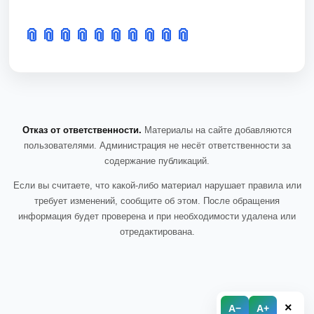
📎
📎
📎
📎
📎
📎
📎
📎
📎
📎
Отказ от ответственности.
Материалы на сайте добавляются
пользователями. Администрация не несёт ответственности за
содержание публикаций.
Если вы считаете, что какой-либо материал нарушает правила или
требует изменений, сообщите об этом. После обращения
информация будет проверена и при необходимости удалена или
отредактирована.
×
A−
A+