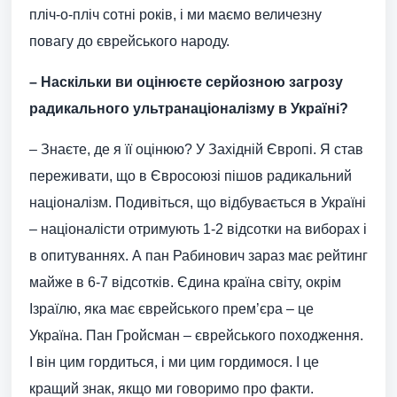
пліч-о-пліч сотні років, і ми маємо величезну
повагу до єврейського народу.
– Наскільки ви оцінюєте серйозною загрозу
радикального ультранаціоналізму в Україні?
– Знаєте, де я її оцінюю? У Західній Європі. Я став
переживати, що в Євросоюзі пішов радикальний
націоналізм. Подивіться, що відбувається в Україні
– націоналісти отримують 1-2 відсотки на виборах і
в опитуваннях. А пан Рабинович зараз має рейтинг
майже в 6-7 відсотків. Єдина країна світу, окрім
Ізраїлю, яка має єврейського прем’єра – це
Україна. Пан Гройсман – єврейського походження.
І він цим гордиться, і ми цим гордимося. І це
кращий знак, якщо ми говоримо про факти.