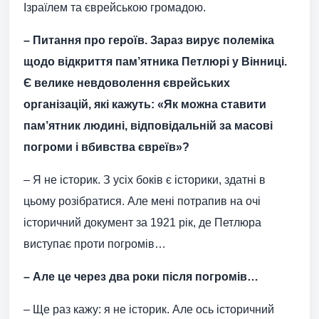
Ізраїлем та єврейською громадою.
– Питання про героїв. Зараз вирує полеміка
щодо відкриття пам’ятника Петлюрі у Вінниці.
Є велике невдоволення єврейських
організацій, які кажуть: «Як можна ставити
пам’ятник людині, відповідальній за масові
погроми і вбивства євреїв»?
– Я не історик. З усіх боків є історики, здатні в
цьому розібратися. Але мені потрапив на очі
історичний документ за 1921 рік, де Петлюра
виступає проти погромів…
– Але це через два роки після погромів…
– Ще раз кажу: я не історик. Але ось історичний