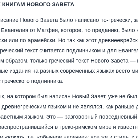
 КНИГАМ НОВОГО ЗАВЕТА
сание Нового Завета было написано по-гречески, з
Евангелия от Матфея, которое, по преданию, было 
ки или по-арамейски. Но так как этот древнееврейск
греческий текст считается подлинником и для Еванге
м образом, только греческий текст Нового Завета — 
ые издания на разных современных языках всего м
 греческого подлинника.
ык, на котором был написан Новый Завет, уже не был
 древнегреческим языком и не являлся, как раньше 
аветным языком. Это — разговорный повседневный 
, распространившийся в греко-римском мире и известн
 «κοινη», т.е. «обычное наречие»; все же и стиль, и