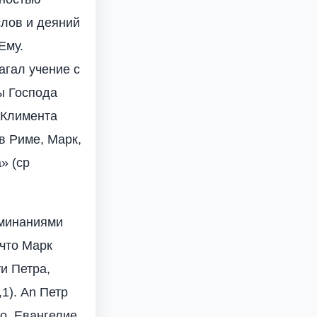
слов и деяний
Ему.
агал учение с
ы Господа
м Климента
в Риме, Марк,
» (ср
оминаниями
 что Марк
и Петра,
,1). An Петр
но, Евангелие