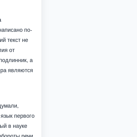
а
написано по-
ий текст не
лия от
подлинник, а
ира являются
думали,
язык первого
ый в науке
 обороты речи,