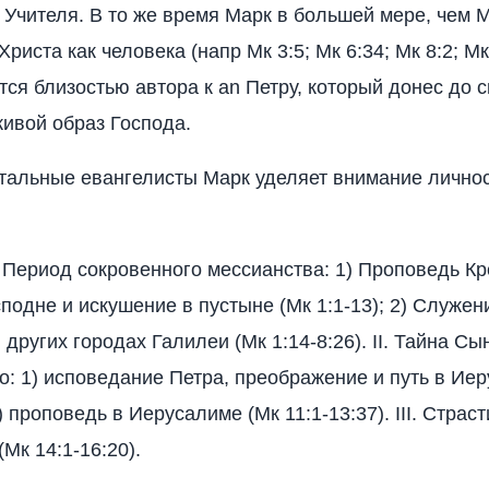
 Учителя. В то же время Марк в большей мере, чем 
Христа как человека (напр Мк 3:5; Мк 6:34; Мк 8:2; Мк
тся близостью автора к an Петру, который донес до 
ивой образ Господа.
тальные евангелисты Марк уделяет внимание лично
I. Период сокровенного мессианства: 1) Проповедь Кр
подне и искушение в пустыне (Мк 1:1-13); 2) Служен
других городах Галилеи (Мк 1:14-8:26). II. Тайна Сы
о: 1) исповедание Петра, преображение и путь в Ие
2) проповедь в Иерусалиме (Мк 11:1-13:37). III. Страст
Мк 14:1-16:20).