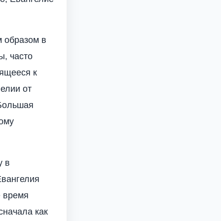
м образом в
ы, часто
сящееся к
гелии от
 Большая
ому
у в
Евангелия
е время
сначала как