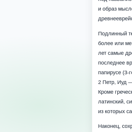
и образ мысл
древнееврейс
Подлинный те
более или мен
лет самые дре
последнее вр
папирусе (3-г
2 Петр, Иуд 
Кроме гречес
латинский, сир
из которых с
Наконец, сох