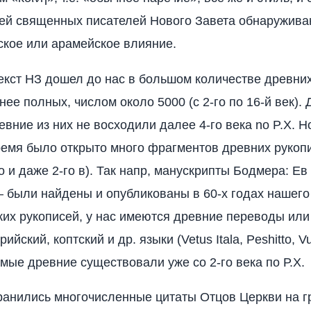
ей священных писателей Нового Завета обнаружива
кое или арамейское влияние.
кст НЗ дошел до нас в большом количестве древних
ее полных, числом около 5000 (с 2-го по 16-й век).
вние из них не восходили далее 4-го века no P.X. Н
емя было открыто много фрагментов древних рукоп
о и даже 2-го в). Так напр, манускрипты Бодмера: Ев 
— были найдены и опубликованы в 60-х годах нашего
ких рукописей, у нас имеются древние переводы или
ийский, коптский и др. языки (Vetus Itala, Peshitto, Vu
амые древние существовали уже со 2-го века по Р.Х.
ранились многочисленные цитаты Отцов Церкви на г