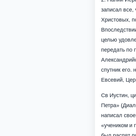
записал все,
Христовых, п
Впоследствии,
целью удовле
передать по п
Александрийс
спутник его.
Евсевий, Церк.
Св Иустин, ц
Петра» (Диал
написал свое
«учеником и п
был распят по