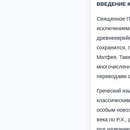
ВВЕДЕНИЕ К
Священное Пи
исключением 
древнееврейс
сохранился, 
Матфея. Таки
многочисленн
переводами с
Греческий яз
классическим
особым новоз
века по Р.Х.
под названием