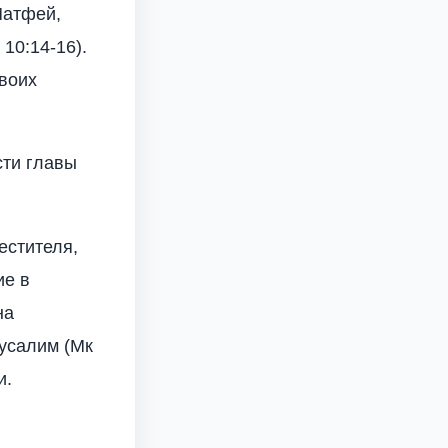
Матфей,
 10:14-16).
своих
сти главы
естителя,
ие в
на
русалим (Мк
и.