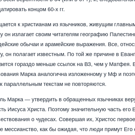
атировать концом 60-х гг.
щается к христианам из язычников, живущим главны
у он излагает своим читателям географию Палестин
дейские обычаи и арамейские выражения. Все, отно
у, он полагает известным. По той же причине в Еван
ается гораздо меньше ссылок на ВЗ, чем у Матфея.
вования Марка аналогична изложенному у Мф и поэт
к параллельным текстам не повторяются.
ель Марка — утвердить в обращенных язычниках вер
ть Иисуса Христа. Поэтому значительную часть его 
ествования о чудесах. Совершая их, Христос перво
е мессианство, как бы ожидая, что люди примут Его 