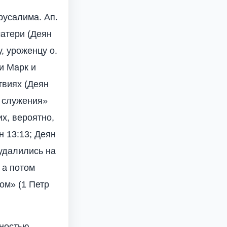
русалима. Ап.
матери (Деян
, уроженцу о.
и Марк и
твиях (Деян
я служения»
х, вероятно,
н 13:13; Деян
 удалились на
 а потом
ом» (1 Петр
чностью