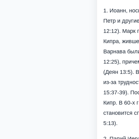
1. Иоанн, но
Петр и други
12:12). Марк
Кипра, живше
Варнава были
12:25), прич
(Деян 13:5).
из-за трудно
15:37-39). По
Кипр. В 60-х
становится с
5:13).
2. Папий Иер