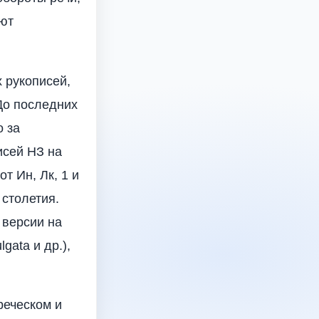
ют
 рукописей,
 До последних
о за
исей НЗ на
от Ин, Лк, 1 и
 столетия.
 версии на
lgata и др.),
реческом и