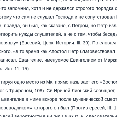
 что запомнил, хотя и не держался строгого порядка 
отому что сам не слушал Господа и не сопутствовал 
 правда, он был, как сказано, с Петром, но Петр изл
творить нужды слушателей, а не с тем, чтобы бесед
орядку» (Евсевий, Церк. История. Ill, 39). По слова
кого, «в то время как Апостол Петр благовествовал 
 написал. Евангелие, именуемое Евангелием от Марка
 Ист. 11, 15).
итируя одно место из Мк, прямо называет его «Восп
ог с Трифоном, 108). Св Ириней Лионский сообщает,
 Евангелие в Риме вскоре после мученической смерт
ереводчиком» которого он был (Против ересей, III, 1
 всей вероятности в 64 (или в 67 г), и, следователь