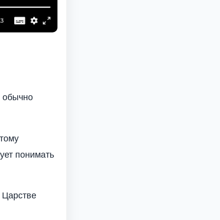
е обычно
атому
ует понимать
 Царстве