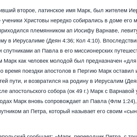
сивший второе, латинское имя Марк, был жителем Ие
е ученики Христовы нередко собирались в доме его 
 приходился племянником ап Иосифу Варнаве, левиту
му в Иерусалиме (Деян 4:36; Кол 4:10). Впоследстви
 спутниками ап Павла в его миссионерских путешес
ем Марк как человек молодой был предназначен «дл
 Во время поездки апостолов в Пергию Марк оставил и
стей пути, и возвратился на родину в Иерусалим (Дея
сле апостольского собора (ок 49 г.) Марк с Варнавой
 годах Марк вновь сопровождает ап Павла (Флм 1:24),
путником ап Петра, который называет его своим «сын
апольский сообщает: «Марк, переводчик Петра, с то