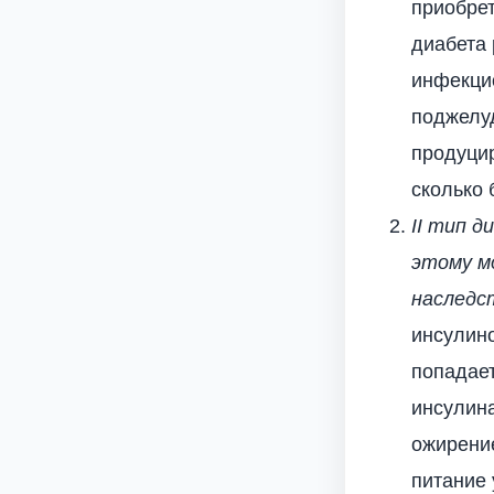
приобре
диабета 
инфекцио
поджелуд
продуцир
сколько 
II тип д
этому м
наследс
инсулино
попадает
инсулина
ожирени
питание 