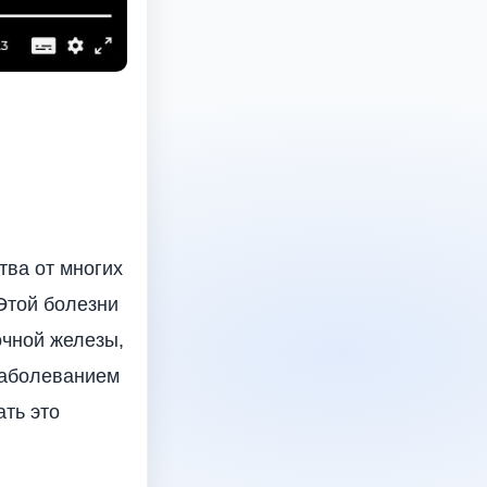
ва от многих
 Этой болезни
очной железы,
заболеванием
ть это