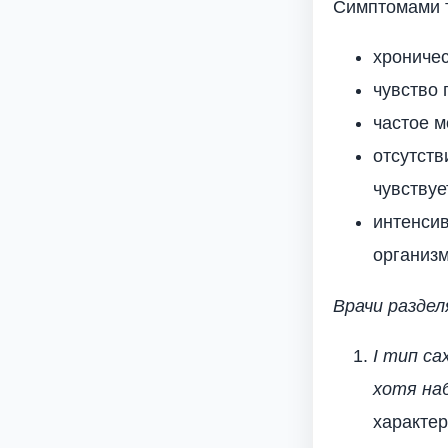
Симптомами т
хроничес
чувство
частое м
отсутств
чувствуе
интенсив
организм
Врачи раздел
I тип с
хотя на
характер