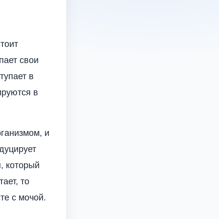
стоит
пает свои
тупает в
ируются в
ганизмом, и
одуцирует
, который
ает, то
те с мочой.