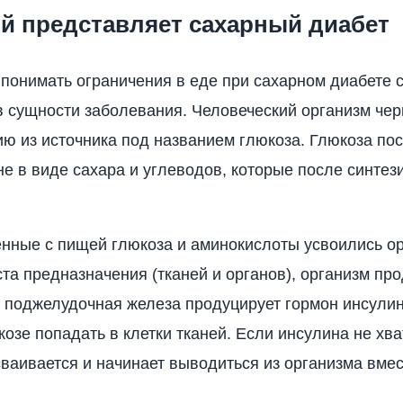
ой представляет сахарный диабет
понимать ограничения в еде при сахарном диабете 
в сущности заболевания. Человеческий организм чер
ию из источника под названием глюкоза. Глюкоза пос
не в виде сахара и углеводов, которые после синтез
нные с пищей глюкоза и аминокислоты усвоились ор
та предназначения (тканей и органов), организм пр
, поджелудочная железа продуцирует гормон инсулин
озе попадать в клетки тканей. Если инсулина не хват
сваивается и начинает выводиться из организма вмес