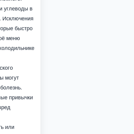
и углеводы в
. Исключения
торые быстро
воё меню
 холодильнике
ского
ы могут
 болезнь.
ные привычки
вред
ть или