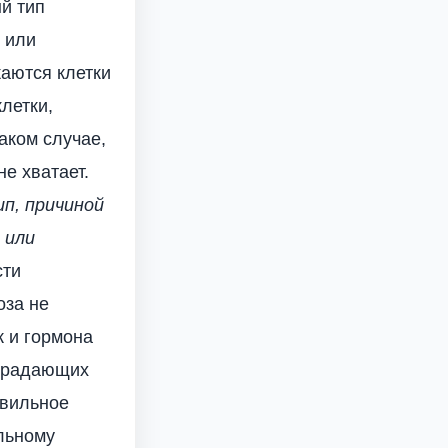
й тип
 или
аются клетки
летки,
аком случае,
не хватает.
ип, причиной
 или
сти
оза не
к и гормона
страдающих
авильное
альному