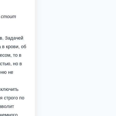
е стоит
в. Задачей
 в крови, об
есом, то в
стью, но в
еню не
сключить
я строго по
зволит
 немного.