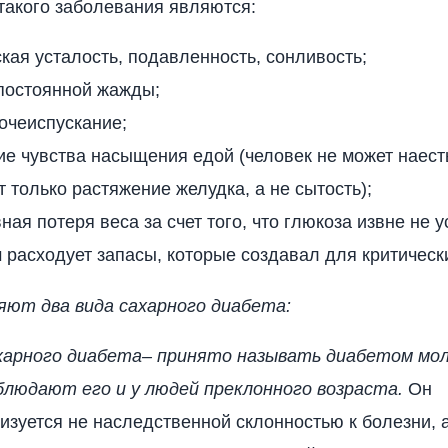
акого заболевания являются:
кая усталость, подавленность, сонливость;
 постоянной жажды;
очеиспускание;
ие чувства насыщения едой (человек не может наесть
т только растяжение желудка, а не сытость);
ная потеря веса за счет того, что глюкоза извне не у
 расходует запасы, которые создавал для критическ
яют два вида сахарного диабета:
ахарного диабета– принято называть диабетом мо
блюдают его и у людей преклонного возраста.
Он
изуется не наследственной склонностью к болезни, 