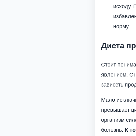
исходу. 
избавлен
норму.
Диета пр
Стоит понима
явлением. Он
зависеть про
Мало исключи
превышает ци
организм сил
болезнь.
К т