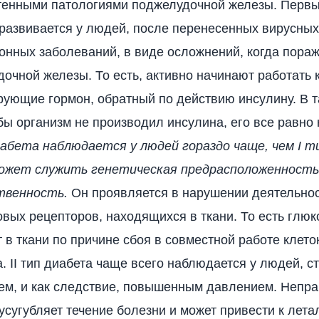
тенными патологиями поджелудочной железы. Первы
развивается у людей, после перенесенных вирусных
нных заболеваний, в виде осложнений, когда пораж
очной железы. То есть, активно начинают работать к
ующие гормон, обратный по действию инсулину. В т
бы организм не производил инсулина, его все равно 
иабета наблюдается у людей гораздо чаще, чем I т
ожет служить генетическая предрасположенность
твенность.
Он проявляется в нарушении деятельно
вых рецепторов, находящихся в ткани. То есть глюк
 в ткани по причине сбоя в совместной работе клето
. II тип диабета чаще всего наблюдается у людей, 
ем, и как следствие, повышенным давлением. Непр
усугубляет течение болезни и может привести к лет