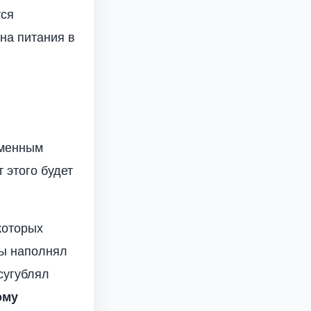
тся
на питания в
еменным
 этого будет
которых
бы наполнял
сугублял
ому