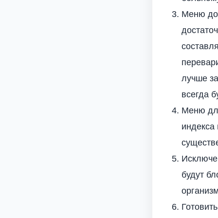
Меню до
достато
составля
перевар
лучше за
всегда б
Меню дл
индекса 
существе
Исключен
будут бл
организм
Готовить