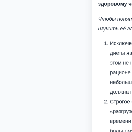
здоровому ч
Чтобы понят
изучить её г
Исключе
диеты яв
этом не 
рационе 
небольш
должна 
Строгое 
«разгруз
времени 
больному