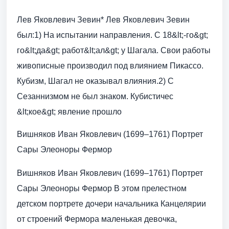
Лев Яковлевич Зевин* Лев Яковлевич Зевин
был:1) На испытании направления. С 18&lt;-го&gt;
го&lt;да&gt; работ&lt;ал&gt; у Шагала. Свои работы
живописные производил под влиянием Пикассо.
Кубизм, Шагал не оказывал влияния.2) С
Сезаннизмом не был знаком. Кубистичес
&lt;кое&gt; явление прошло
Вишняков Иван Яковлевич (1699–1761) Портрет
Сары Элеоноры Фермор
Вишняков Иван Яковлевич (1699–1761) Портрет
Сары Элеоноры Фермор В этом прелестном
детском портрете дочери начальника Канцелярии
от строений Фермора маленькая девочка,