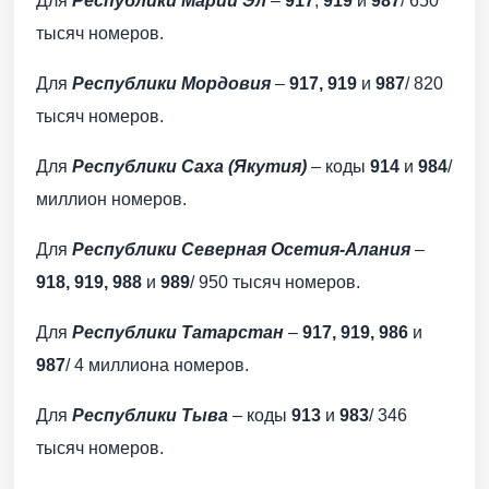
Для
Республики Марий Эл
–
917
,
919
и
987
/ 650
тысяч номеров.
Для
Республики Мордовия
–
917, 919
и
987
/ 820
тысяч номеров.
Для
Республики Саха (Якутия)
– коды
914
и
984
/
миллион номеров.
Для
Республики Северная Осетия-Алания
–
918, 919, 988
и
989
/ 950 тысяч номеров.
Для
Республики Татарстан
–
917, 919, 986
и
987
/ 4 миллиона номеров.
Для
Республики Тыва
– коды
913
и
983
/ 346
тысяч номеров.