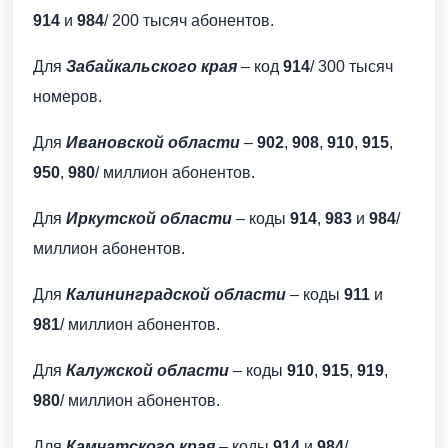
914
и
984
/ 200 тысяч абонентов.
Для
Забайкальского края
– код
914
/ 300 тысяч
номеров.
Для
Ивановской области
–
902
,
908
,
910
,
915
,
950
,
980
/ миллион абонентов.
Для
Иркутской области
– коды
914
,
983
и
984
/
миллион абонентов.
Для
Калининградской области
– коды
911
и
981
/ миллион абонентов.
Для
Калужской области
– коды
910
,
915
,
919
,
980
/ миллион абонентов.
Для
Камчатского края
– коды
914
и
984
/