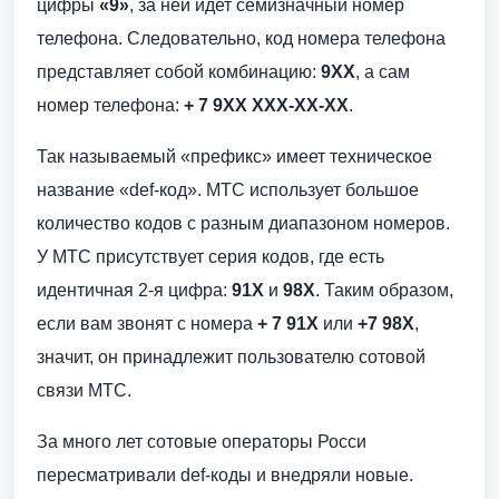
цифры
«9»
, за ней идет семизначный номер
телефона. Следовательно, код номера телефона
представляет собой комбинацию:
9ХХ
, а сам
номер телефона:
+ 7 9ХХ ХХХ-ХХ-ХХ
.
Так называемый «префикс» имеет техническое
название «def-код». МТС использует большое
количество кодов с разным диапазоном номеров.
У МТС присутствует серия кодов, где есть
идентичная 2-я цифра:
91Х
и
98Х
. Таким образом,
если вам звонят с номера
+ 7 91Х
или
+7 98Х
,
значит, он принадлежит пользователю сотовой
связи МТС.
За много лет сотовые операторы Росси
пересматривали def-коды и внедряли новые.