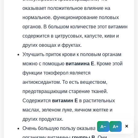
оказывает положительное влияние на
нормальное. функционирование половых
органов. В большом количестве этот витамин
содержится в цитрусовых, капусте, киви и
других овощах и фруктах.
Улучшить приток крови к половым органам
можно с помощью
витамина E
. Кроме этой
функции токоферол является
антиоксидантом. То есть веществом,
предотвращающим старение тканей.
Содержится
витамин E
в растительных
маслах, зеленом луке, яичном желтке и
других продуктах.
×
A−
A+
Очень большую пользу оказывают мужскому
организму витамины
группы B
. Они