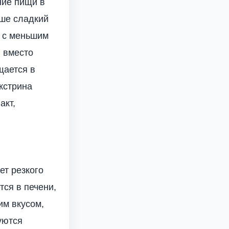
ние пищи в
аше сладкий
 с меньшим
, вместо
щается в
кстрина
акт,
ет резкого
тся в печени,
им вкусом,
уются