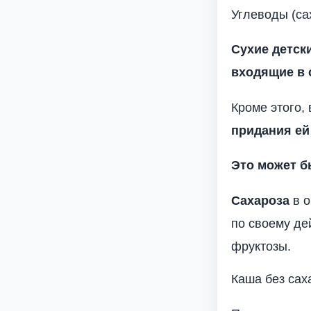
Углеводы (са
Сухие детск
входящие в 
Кроме этого,
придания ей
Это может б
Сахароза
в о
по своему де
фруктозы.
Каша без сах