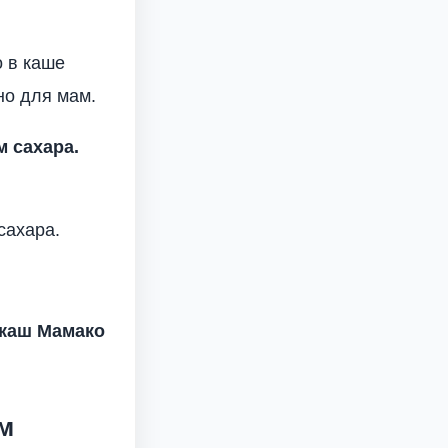
о в каше
но для мам.
 сахара.
сахара.
каш Мамако
м