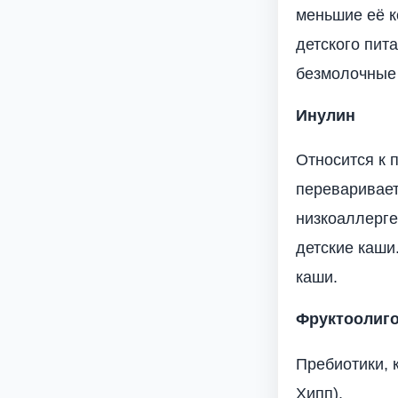
меньшие её к
детского пит
безмолочные
Инулин
Относится к 
переваривает
низкоаллерге
детские каши
каши.
Фруктоолиго
Пребиотики, 
Хипп).