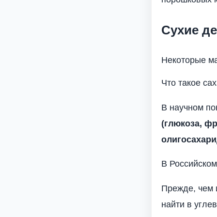
Сухие де
Некоторые ма
Что такое са
В научном п
(глюкоза, фр
олигосахари
В Российском
Прежде, чем 
найти в угле