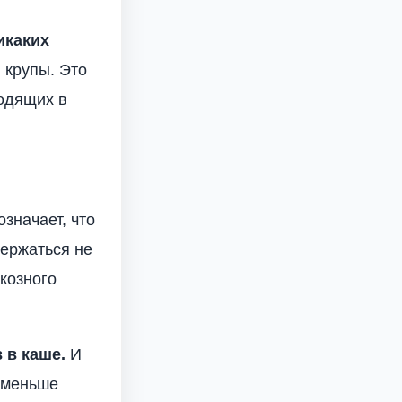
икаких
в крупы. Это
ходящих в
означает, что
держаться не
юкозного
 в каше.
И
м меньше