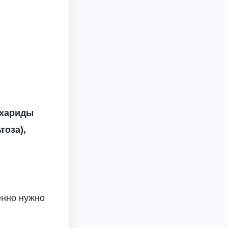
.
ахариды
тоза),
енно нужно