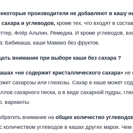
 некоторые производители
не добавляют в кашу н
 сахара и углеводов,
кроме тех, что входят в соста
ттер, Флёр Альпин, Ремедиа. И кроме углеводов, в
а: Бибикаша, каши Мамако без фруктов.
щать внимание при выборе каши без сахара ?
кашах «не содержит кристаллического сахара»
не 
ржит сахарозы или глюкозы. Сахар в каше может со
аллов сахарного песка, а в виде сахарной пудры, гл
р. варианты.
обратить внимание на
общее количество углеводов
 с количеством углеводов в кашах других марок. Че