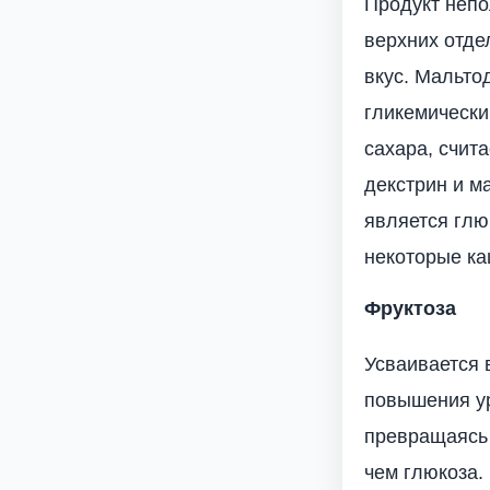
Продукт непо
верхних отде
вкус. Мальто
гликемически
сахара, счит
декстрин и м
является глю
некоторые ка
Фруктоза
Усваивается 
повышения ур
превращаясь 
чем глюкоза.