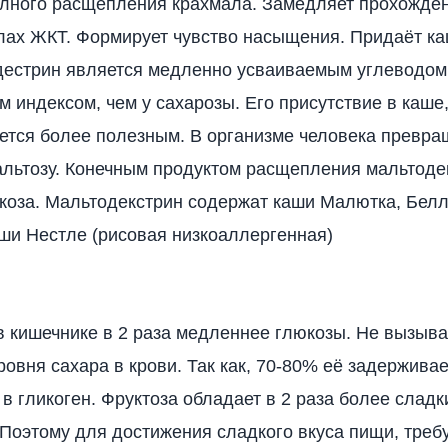
лного расщепления крахмала. Замедляет прохожде
лах ЖКТ. Формирует чувство насыщения. Придаёт к
дестрин является медленно усваиваемым углеводом
м индексом, чем у сахарозы. Его присутствие в каше
ается более полезным. В организме человека превра
альтозу. Конечным продуктом расщепления мальтоде
коза. Мальтодекстрин содержат каши Малютка, Белл
ши Нестле (рисовая низкоаллергенная)
в кишечнике в 2 раза медленнее глюкозы. Не вызыва
овня сахара в крови. Так как, 70-80% её задерживае
в гликоген. Фруктоза обладает в 2 раза более сладк
 Поэтому для достижения сладкого вкуса пищи, треб