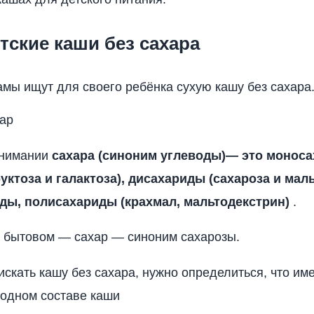
тские каши без сахара
мы ищут для своего ребёнка сухую кашу без сахара
хар
онимании
сахара (синоним углеводы)— это монос
уктоза и галактоза), дисахариды (сахароза и маль
ды, полисахариды (крахмал, мальтодекстрин)
.
 бытовом — сахар — синоним сахарозы.
искать кашу без сахара, нужно определиться, что им
водном составе каши