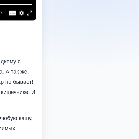
адкому с
. А так же,
р не бывает!
 кишечнике. И
 любую кашу.
оримых