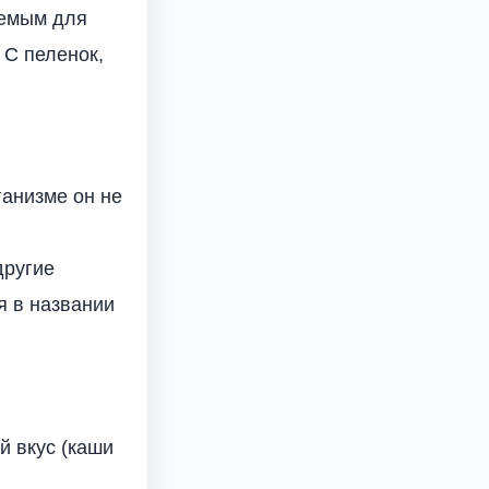
уемым для
 С пеленок,
ганизме он не
другие
я в названии
й вкус (каши