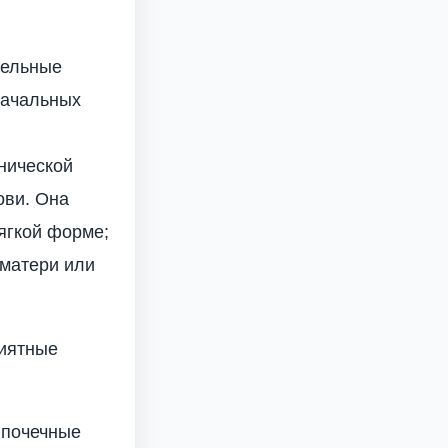
дельные
начальных
нической
ови. Она
ягкой форме;
 матери или
иятные
 почечные