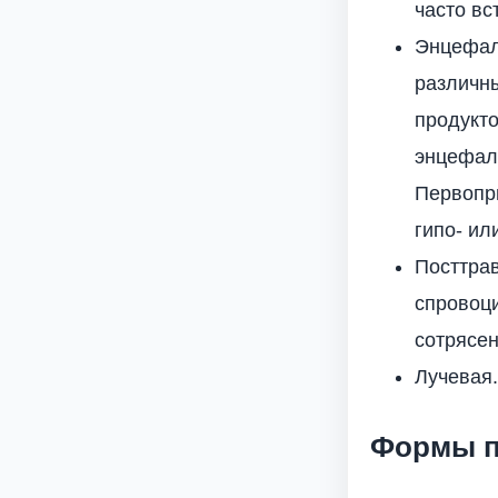
часто в
Энцефал
различны
продукто
энцефал
Первопри
гипо- ил
Посттрав
спровоц
сотрясен
Лучевая.
Формы п