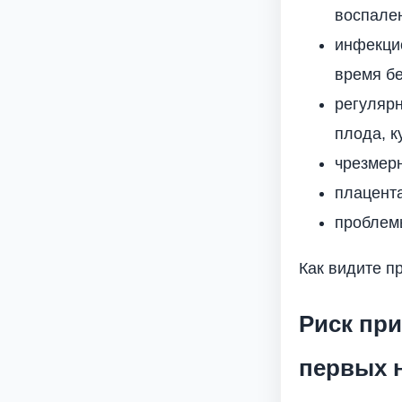
воспален
инфекци
время бе
регулярн
плода, к
чрезмерн
плацента
проблем
Как видите п
Риск пр
первых 