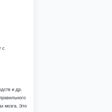
т с
дств и др.
правильного
х мозга. Это