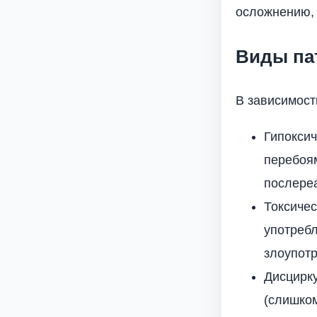
осложнению, 
Виды па
В зависимост
Гипоксич
перебоя
послере
Токсичес
употребл
злоупот
Дисцирк
(слишком