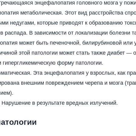
стречающаяся энцефалопатия головного мозга у пож
опатия метаболическая. Этот вид расстройства спр
ми недугами, которые приводят к образованию ток
в распада. В зависимости от локализации болезни т
опатия может быть печеночной, билирубиновой или 
чиной этой патологии может стать также диабет — 
и гипергликемическую форму патологии.
матическая. Эта энцефалопатия у взрослых, как пр
ирована внешним повреждением черепа и мозга (тра
ием).
 Нарушение в результате вредных излучений.
атологии