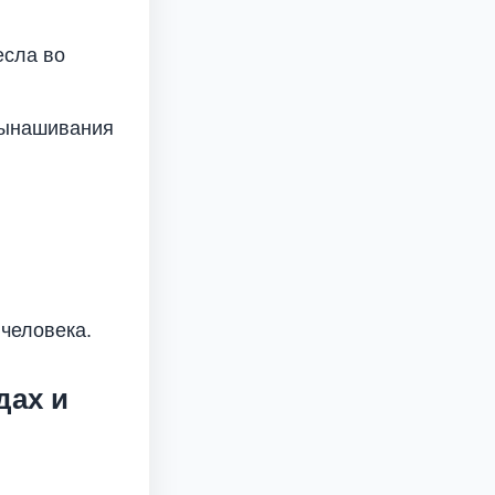
есла во
 вынашивания
 человека.
дах и