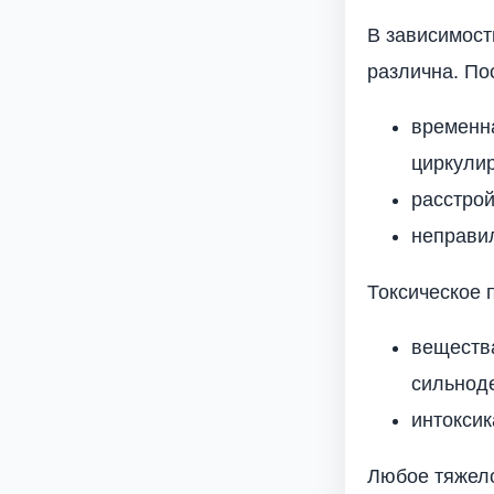
В зависимост
различна. По
временна
циркулир
расстрой
неправи
Токсическое 
вещества
сильноде
интоксик
Любое тяжело