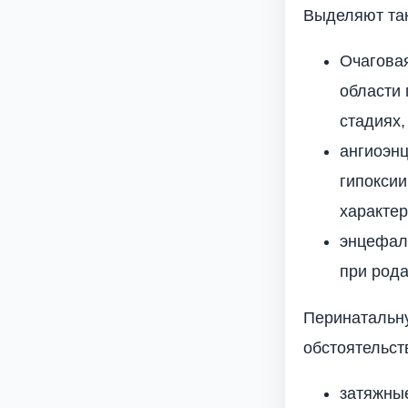
Выделяют та
Очаговая
области 
стадиях,
ангиоэнц
гипокси
характер
энцефало
при рода
Перинатальн
обстоятельст
затяжные