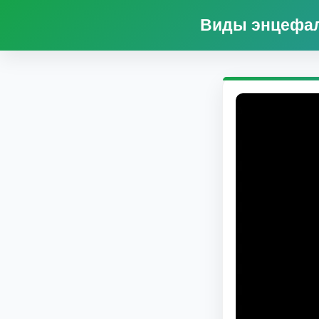
Виды энцефало