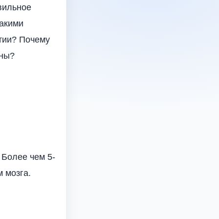
авильное
Какими
тии? Почему
сны?
 Более чем 5-
 мозга.