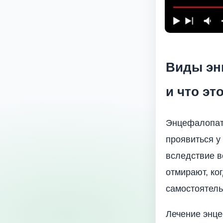
Виды энц
и что это
Энцефалопати
проявиться у
вследствие в
отмирают, ко
самостоятель
Лечение энце