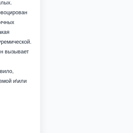
илых.
овоцирован
сичных
акая
уремической.
он вызывает
авило,
вмой и\или