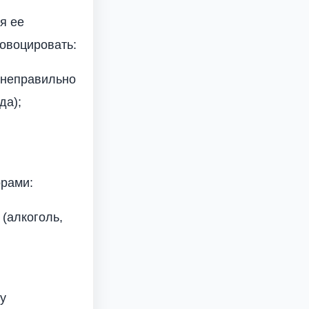
я ее
ровоцировать:
 неправильно
да);
орами:
(алкоголь,
у