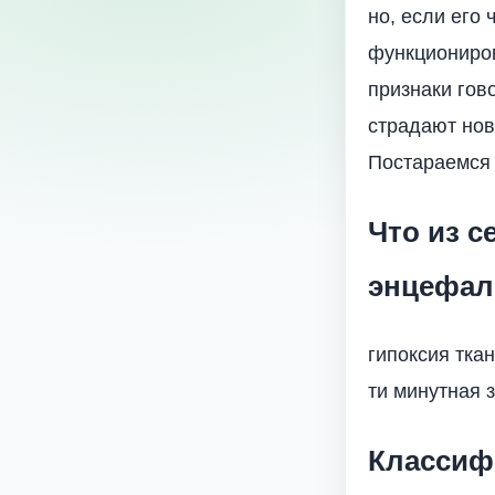
но, если его
функциониров
признаки гов
страдают нов
Постараемся 
Что из с
энцефал
гипоксия ткан
ти минутная 
Классиф