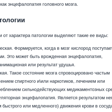
как энцефалопатия головного мозга.
тологии
и от характера патологии выделяют такие ее виды:
еская. Формируется, когда в мозг кислород поступае
ми. Это может быть врожденная энцефалопатия,
анимационая или результат удушья.
кая. Такое состояние мозга спровоцировано частым
ением спиртного и\или наркотиков, лечением или
реблением сильнодействующих медикаментозных сре
уляторная энцефалопатия. Является результатом не
 быстрого или медленного) движения крови в сосуда