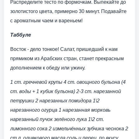
Распределите тесто по формочкам. Выпекайте до
золотистого цвета, примерно 30 минут. Подавайте
с ароматным чаем и вареньем!
Таббуле
Восток - дело тонкое! Салат, пришедший к нам
прямиком из Арабских стран, станет прекрасным
дополнением к обеду или ужину.
1 ст. гречневой крупы
4 ст. овощного бульона (4
ст. воды + 1 кубик бульона)
2-3 ст. нарезанной
петрушки
2 нарезанных помидора
1\2
нарезанного огурца
1 нарезанная морковь
нарезанный пучок зелёного лука
1\2 ст.
лимонного сока
2 измельчённых зубчика чеснока
2
ст.л. оливкового масла
соль и перец, по вкусу