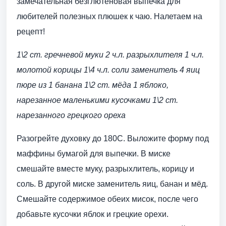
замечательная безглютеновая выпечка для
любителей полезных плюшек к чаю. Налетаем на
рецепт!
1\2 ст. гречневой муки
2 ч.л. разрыхлителя
1 ч.л.
молотой корицы
1\4 ч.л. соли
заменитель 4 яиц
пюре из 1 банана
1\2 ст. мёда
1 яблоко,
нарезанное маленькими кусочками
1\2 ст.
нарезанного грецкого ореха
Разогрейте духовку до 180С. Выложите форму под
маффины бумагой для выпечки. В миске
смешайте вместе муку, разрыхлитель, корицу и
соль. В другой миске заменитель яиц, банан и мёд.
Смешайте содержимое обеих мисок, после чего
добавьте кусочки яблок и грецкие орехи.